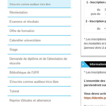
1 - Inscription
S'inscrire comme auditeur·trice libre
du
0
Réorientation
puis du
2 - Inscription
Examens et résultats
du
*
Offre de formation
*
Les inscriptio
Calendrier universitaire
les modalités et 
(pensez donc à a
Stage
Demande de diplôme et de l'attestation de
réussite
Information
Bibliothèque de l'UFR
* Les inscriptio
L'ensemble des i
S'inscrire comme auditeur·trice libre
parviendront su
Tutorat
Vous devez activ
https://identite
Reprise d'études et alternance