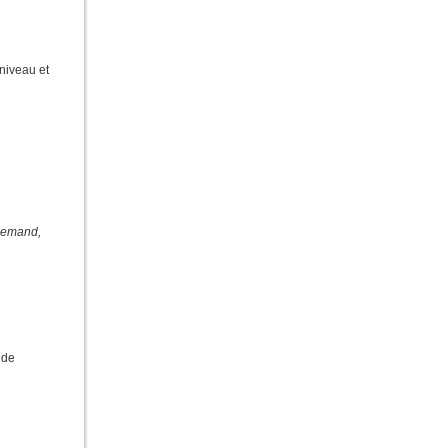
 niveau et
llemand
,
 de