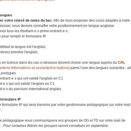
 langues
er votre relevé de notes du bac
. Afin de vous proposer des cours adaptés à votre
gresser, nous devons connaître votre positionnement en langue anglaise.
 pour tous les étudiant·e·s primo-entrant·e·s.
 pour remplir le formulaire IP.
défaut la langue est l'anglais,
 devez prendre l'anglais.
·s en licence dans les cas ci-dessous doivent choisir une langue auprès du
CRL
nanterre.fr/formations-et-scolarite/inscriptions
) parmi l'une des langues suivantes :
a
, portugais.
entrant·e·s qui ont validé l'anglais en C1
nt·e·s qui ont validé l'anglais en C1
nt·e·s du parcours international anglais
 formulaire IP
le formulaire IP qui sera transmis par votre gestionnaire pédagogique sur votre mail
 .
ire pédagogique vous communiquera vos groupes de OG et TD sur votre mail de
r .
Pour certaines filières les groupes seront constitués en septembre.