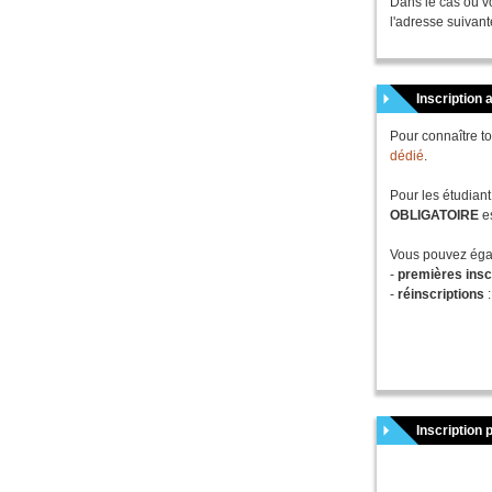
Dans le cas où vo
l'adresse suivant
Inscription 
Pour connaître to
dédié
.
Pour les étudiant
OBLIGATOIRE
e
Vous pouvez éga
-
premières insc
-
réinscriptions
Inscription 