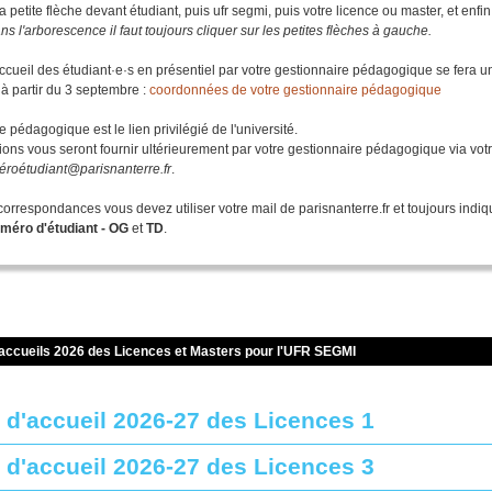
a petite flèche devant étudiant, puis ufr segmi, puis votre licence ou master, et enfin
s l'arborescence il faut toujours cliquer sur les petites flèches à gauche.
'accueil des étudiant·e·s en présentiel par votre gestionnaire pédagogique se fera 
à partir du 3 septembre :
coordonnées de votre gestionnaire pédagogique
e pédagogique est le lien privilégié de l'université.
ions vous seront fournir ultérieurement par votre gestionnaire pédagogique via vot
roétudiant@parisnanterre.fr
.
orrespondances vous devez utiliser votre mail de parisnanterre.fr et toujours indiq
éro d'étudiant - OG
et
TD
.
accueils 2026 des Licences et Masters pour l'UFR SEGMI
 d'accueil 2026-27 des Licences 1
 d'accueil 2026-27 des Licences 3