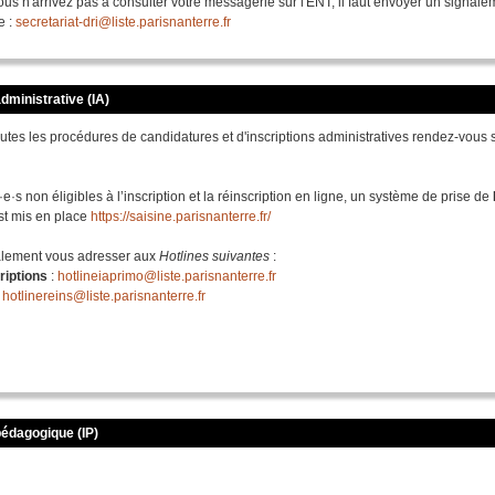
us n'arrivez pas à consulter votre messagerie sur l'ENT, il faut envoyer un signale
e :
secretariat-dri@liste.parisnanterre.fr
administrative (IA)
utes les procédures de candidatures et d'inscriptions administratives rendez-vous 
·e·s non éligibles à l’inscription et la réinscription en ligne, un système de prise de
st mis en place
https://saisine.parisnanterre.fr/
lement vous adresser aux
Hotlines suivantes
:
riptions
:
hotlineiaprimo@liste.parisnanterre.fr
:
hotlinereins@liste.parisnanterre.fr
pédagogique (IP)