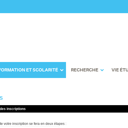
FORMATION ET SCOLARITÉ
RECHERCHE
VIE ÉT
NS
des inscriptions
e votre inscription se fera en deux étapes :