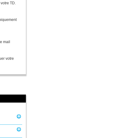
 votre TD.
uniquement
re mail
uer votre