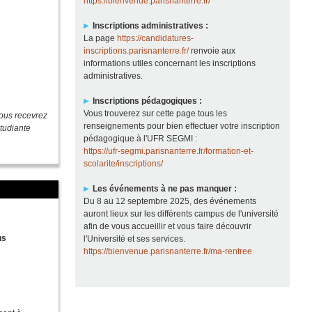
https://bienvenue.parisnanterre.fr/
Inscriptions administratives :
La page
https://candidatures-
inscriptions.parisnanterre.fr/
renvoie aux
informations utiles concernant les inscriptions
administratives.
Inscriptions pédagogiques :
Vous trouverez sur cette page tous les
ous recevrez
renseignements pour bien effectuer votre inscription
étudiante
pédagogique à l'UFR SEGMI :
https://ufr-segmi.parisnanterre.fr/formation-et-
scolarite/inscriptions/
Les événements à ne pas manquer :
Du 8 au 12 septembre 2025, des événements
auront lieux sur les différents campus de l'université
afin de vous accueillir et vous faire découvrir
us
l'Université et ses services.
https://bienvenue.parisnanterre.fr/ma-rentree