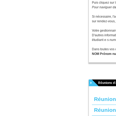
Puis cliquez sur l
Pour naviguer dan
Si nécessaire, l
sur rendez-vous, 
Votre gestionnair
D'autres informat
étudiant·e·s
numé
Dans toutes vos c
NOM Prénom num
Réunions d'
Réunion
Réunion