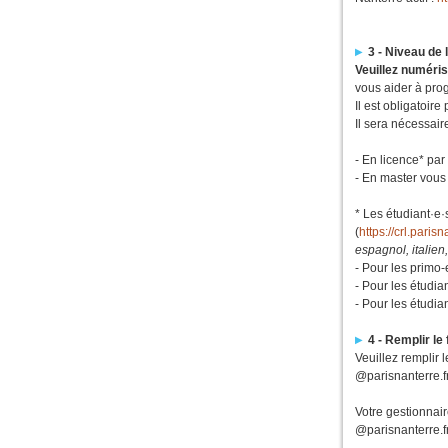
3 - Niveau de
Veuillez numéris
vous aider à pro
Il est obligatoire
Il sera nécessaire
- En licence* par 
- En master vous
* Les étudiant·e
(
https://crl.paris
espagnol, italien
- Pour les primo-
- Pour les étudia
- Pour les étudia
4 - Remplir le
Veuillez remplir 
@parisnanterre.fr
Votre gestionna
@parisnanterre.f