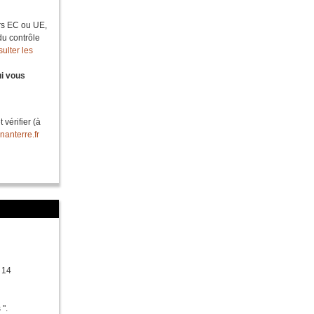
urs EC ou UE,
du contrôle
ulter les
ui vous
 vérifier (à
nanterre.fr
 14
 ".