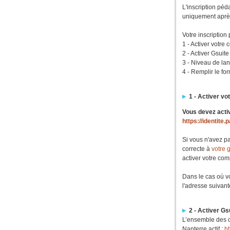
L'inscription péd
uniquement après 
Votre inscription
1 - Activer votre
2 - Activer Gsuite
3 - Niveau de la
4 - Remplir le fo
1 - Activer v
Vous devez activ
https://identite
Si vous n'avez pa
correcte à
votre 
activer votre com
Dans le cas où vo
l'adresse suivant
2 - Activer Gs
L’ensemble des o
Nanterre actif :
ht