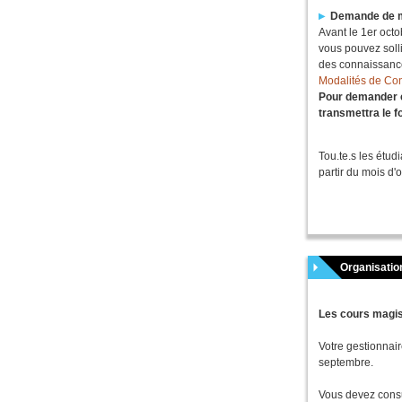
Demande de mi
Avant le 1er octo
vous pouvez solli
des connaissance
Modalités de Co
Pour demander c
transmettra le f
Tou.te.s les étud
partir du mois d'
Organisatio
Les cours magis
Votre gestionna
septembre.
Vous devez consu