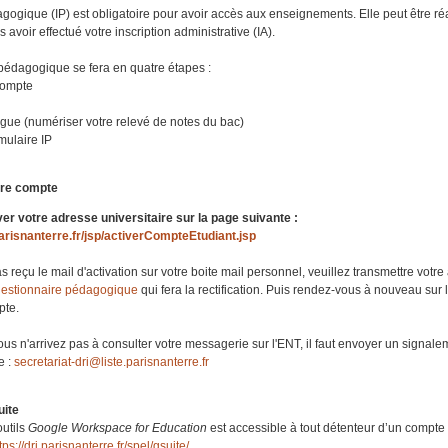
agogique (IP) est obligatoire pour avoir accès aux enseignements. Elle peut être ré
avoir effectué votre inscription administrative (IA).
 pédagogique se fera en quatre étapes :
 compte
ngue (numériser votre relevé de notes du bac)
rmulaire IP
otre compte
er votre adresse universitaire sur la page suivante :
.parisnanterre.fr/jsp/activerCompteEtudiant.jsp
s reçu le mail d'activation sur votre boite mail personnel, veuillez transmettre votr
gestionnaire pédagogique
qui fera la rectification. Puis rendez-vous à nouveau sur 
pte.
us n'arrivez pas à consulter votre messagerie sur l'ENT, il faut envoyer un signale
e :
secretariat-dri@liste.parisnanterre.fr
uite
utils
Google Workspace for Education
est accessible à tout détenteur d’un compte
tps://dri.parisnanterre.fr/spel/gsuite/