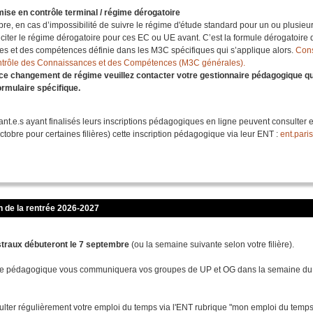
se en contrôle terminal / régime dérogatoire
bre, en cas d’impossibilité de suivre le régime d'étude standard pour un ou plusie
citer le régime dérogatoire pour ces EC ou UE avant. C’est la formule dérogatoire 
s et des compétences définie dans les M3C spécifiques qui s’applique alors.
Cons
ntrôle des Connaissances et des Compétences (M3C générales).
e changement de régime veuillez contacter votre gestionnaire pédagogique q
ormulaire spécifique.
iant.e.s ayant finalisés leurs inscriptions pédagogiques en ligne peuvent consulter et
octobre pour certaines filières) cette inscription pédagogique via leur ENT :
ent.paris
n de la rentrée 2026-2027
traux débuteront le 7 septembre
(ou la semaine suivante selon votre filière).
ire pédagogique vous communiquera vos groupes de UP et OG dans la semaine du
lter régulièrement votre emploi du temps via l'ENT rubrique "mon emploi du temps